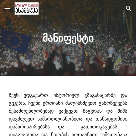
Skip to main content
Skip to navigation
მანიფესტი
ჩვენ ვდგავართ ისტორიულ გზაგასაყარზე და
გვჯერა, ჩვენი ერთიანი ძალისხმევით გამოწვევებს
შესაძლებლობებად ვაქცევთ. ჩაგვრას და შიშს
დავძლევთ სამართლიანობითა და თანადგომით;
დაპირისპირებასა და გათითოკაცებას -
დიალოგითა და ნდობის აღდგენით; უიმედობასა