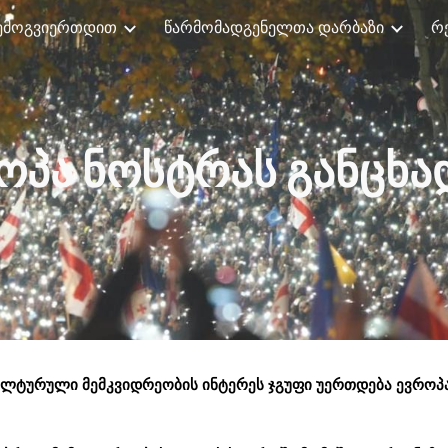
ემოგვიერთდით
წარმომადგენელთა დარბაზი
რ
ip to main content
Skip to navigat
ოპა ნოსტრას განცხა
ულტურული მემკვიდრეობის ინტერეს ჯგუფი უერთდება ევროპა